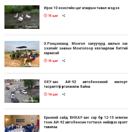
Ирэх 10 хоногийн цаг агаарын төвөл мэдээ
15 цаг
Э.Рэнцэнханд: Монгол залуучууд ажлын зах
зээлийг зөвхөн Монголоор хязгаарлаж битгий
хараасай
15 цаг
ОХУ-аас АИ-92 автобензиний импорт
тасралтгүй үргэлжилж байна
16 цаг
Ерөнхий сайд БНХАУ-аас сар бүр 12-15 мянган
тонн АИ-92 автобензин тогтмол нийлүүлэх хүсэлт
тавилаа