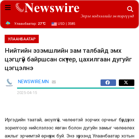
Эерэг мэдээллийг эн тэргүүнд
Улаанбаатар:
27 ℃
USD | 3585
УЛААНБААТАР
Нийтийн эзэмшлийн зам талбайд эмх
цэгцгүй байршсан скүүтер, цахилгаан дугуйг
цэгцэлнэ
NEWSWIRE.MN
2025-04-15
Иргэдийн таатай, аюулгүй, чөлөөтэй зорчих орчныг бүрдүүлэх
зорилгоор нийслэлээс явган болон дугуйн замыг чөлөөлөх
ажлыг эрчимтэй өрнүүлж буй. Энэ хүрээнд Улаанбаатар хотын