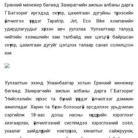
Ерөнхий менежер бөгөөд Захирагчийн ажлын албаны дарга
Г.Батзориг иргэдэд скүүтер, цахилгаан дугуйны түрээсийн
үйлчилгээ үзүүлдэг Tapatrip, Jet, Eco Bike компанийн
удирдлагуудыг хүлээн авч уулзлаа. Уулзалтаар талууд
нийтийн эзэмшлийн зам талбайд эмх цэгцгүй байршсан
скүүтер, цахилгаан дугуйг цэгцлэх талаар санал солилцсон
юм.
Уулзалтын эхэнд Улаанбаатар хотын Ерөнхий менежер
бөгөөд Захирагчийн ажлын албаны дарга Г.Батзориг
“Нийслэлийн зүгээс та бүхний үзүүлдэг үйлчилгээг дэмжин
ажилладаг. Харин та бүхэн болзошгүй эрсдэлээс урьдчилан
сэргийлж 18-аас доош насны хүүхдүүдийн хэрэглээг
хязгаарлах, үйлчилгээний системдээ хэрэглээний соёл,
ухаалаг шийдлүүдийг нэвтрүүлэх, хяналтыг сайжруулж,