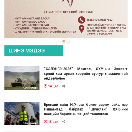
ШИНЭ МЭДЭЭ
“СЭЛЭНГЭ-2026” Монгол, ОХУ-ын Зэвсэгт
хүчний хамтарсан хээрийн сургууль амжилттай
өндөрлөлөө
14 цаг
Ерөнхий сайд Н.Учрал болон зарим сайд нар
Рашаантад байрлах “Шунхлай” ХХК-ийн
нөөцийн барилгын явцтай танилцлаа
15 цаг