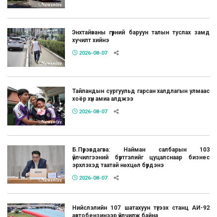
Энхтайваны гүүрний баруун талын туслах замд
хучилт хийнэ
2026-08-07
Тайландын сургуульд гарсан халдлагын улмаас
хоёр хүн амиа алджээ
2026-08-07
Б.Пүрэвдагва: Найман салбарын 103
үйлчилгээний бүртгэлийг цуцалснаар бизнес
эрхлэхэд таатай нөхцөл бүрдэнэ
2026-08-07
Нийслэлийн 107 шатахуун түгээх станц АИ-92
автобензинээр үйлчилж байна