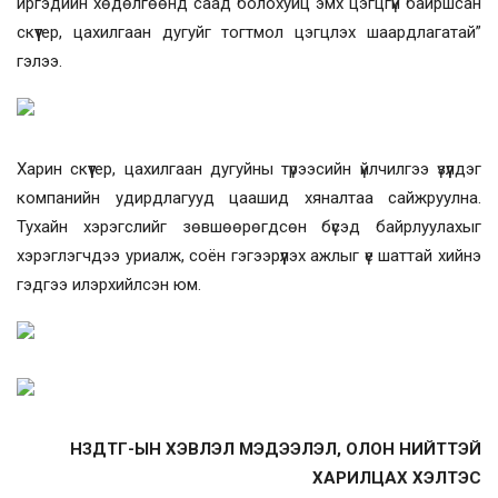
иргэдийн хөдөлгөөнд саад болохуйц эмх цэгцгүй байршсан
скүүтер, цахилгаан дугуйг тогтмол цэгцлэх шаардлагатай”
гэлээ.
Харин скүүтер, цахилгаан дугуйны түрээсийн үйлчилгээ үзүүлдэг
компанийн удирдлагууд цаашид хяналтаа сайжруулна.
Тухайн хэрэгслийг зөвшөөрөгдсөн бүсэд байрлуулахыг
хэрэглэгчдээ уриалж, соён гэгээрүүлэх ажлыг үе шаттай хийнэ
гэдгээ илэрхийлсэн юм.
НЗДТГ-ЫН ХЭВЛЭЛ МЭДЭЭЛЭЛ, ОЛОН НИЙТТЭЙ
ХАРИЛЦАХ ХЭЛТЭС