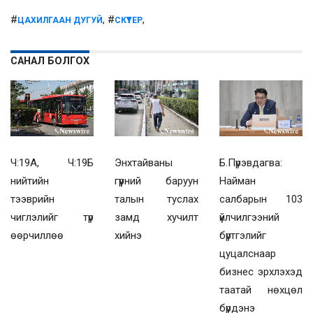
#
, #
,
ЦАХИЛГААН ДУГУЙ
СКҮҮТЕР
САНАЛ БОЛГОХ
Ч:19А, Ч:19Б
Энхтайваны
Б.Пүрэвдагва:
нийтийн
гүүрний баруун
Найман
тээврийн
талын туслах
салбарын 103
чиглэлийг түр
замд хучилт
үйлчилгээний
өөрчиллөө
хийнэ
бүртгэлийг
цуцалснаар
бизнес эрхлэхэд
таатай нөхцөл
бүрдэнэ