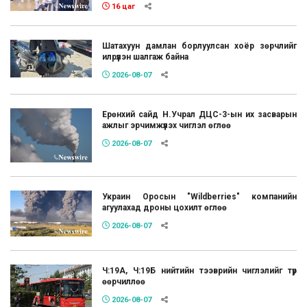
16 цаг
Шатахуун дамлан борлуулсан хоёр зөрчлийг
илрүүлэн шалгаж байна
2026-08-07
Ерөнхий сайд Н.Учрал ДЦС-3-ын их засварын
ажлыг эрчимжүүлэх чиглэл өглөө
2026-08-07
Украин Оросын "Wildberries" компанийн
агуулахад дроны цохилт өглөө
2026-08-07
Ч:19А, Ч:19Б нийтийн тээврийн чиглэлийг түр
өөрчиллөө
2026-08-07