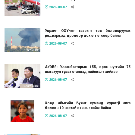
2026-08-07
Украин ОХУ-ын газрын тос боловсруулах
үйлдвэрүүдэд дроноор цохилт өгсөөр байна
2026-08-07
АҮЭБЯ: Улаанбаатарын 155, орон нутгийн 75
шатахуун түгээх станцад нийлүүлэлт хийлээ
2026-08-07
Ховд аймгийн Буянт суманд сураггүй алга
болсон 10 настай охиныг хайж байна
2026-08-07