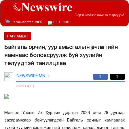
Эерэг мэдээллийг эн тэргүүнд
Улаанбаатар:
28 ℃
USD | 3585
ПАРЛАМЕНТ
Байгаль орчин, уур амьсгалын өөрчлөлтийн
яамнаас боловсруулж буй хуулийн
төслүүдтэй танилцлаа
NEWSWIRE.MN
2025-04-01
Монгол Улсын Их Хурлын даргын 2024 оны 78 дугаар
захирамжаар байгуулагдсан Байгаль орчныг хамгаалах
тухай хуулийн хэрэгжилттэй танилцаж, санал, дүгнэлт гаргах,