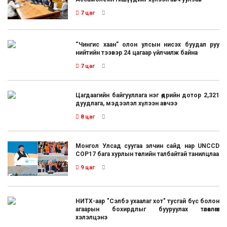
7 цаг
“Чингис хаан” олон улсын нисэх буудал руу
нийтийн тээвэр 24 цагаар үйлчилж байна
7 цаг
Цагдаагийн байгууллага нэг өдрийн дотор 2,321
дуудлага, мэдээлэл хүлээн авчээ
8 цаг
Монгол Улсад суугаа элчин сайд нар UNCCD
COP17 бага хурлын төслийн талбайтай танилцлаа
9 цаг
НИТХ-аар "Сэлбэ ухаалаг хот" тусгай бүс болон
агаарын бохирдлыг бууруулах төлөвлөгөөг
хэлэлцэнэ