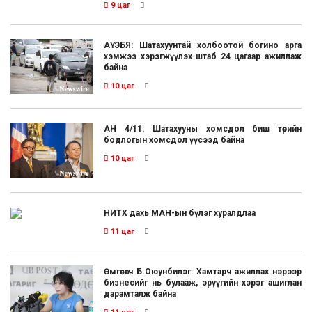
9 цаг
АҮЭБЯ: Шатахуунтай холбоотой богино арга
хэмжээ хэрэгжүүлэх штаб 24 цагаар ажиллаж
байна
10 цаг
АН 4/11: Шатахууны хомсдол биш төрийн
бодлогын хомсдол үүсээд байна
10 цаг
НИТХ дахь МАН-ын бүлэг хуралдлаа
11 цаг
Өмгөөлөгч Б.Оюунбилэг: Хамтарч ажиллах нэрээр
бизнесийг нь булааж, эрүүгийн хэрэг ашиглан
дарамталж байна