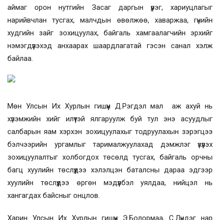
аймаг орон нутгийн Засаг даргын үүрэг, хариуцлагыг
нарийвчлан тусгах, малчдын өвөлжөө, хаваржаа, гүнийн
худгийн зайг зохицуулах, байгаль хамгаалагчийн эрхийг
нэмэгдүүлэхэд анхаарах шаардлагатай гэсэн санал хэлж
байлаа.
Мөн Улсын Их Хурлын гишүүн Д.Рэгдэл мал аж ахуй нь
хүлэмжийн хийг илүүтэй ялгаруулж буй тул энэ асуудлыг
салбарын яам хэрхэн зохицуулахыг тодруулахын зэрэгцээ
бэлчээрийн ургамлыг тарималжуулахад дэмжлэг үзүүлэх
зохицуулалтыг холбогдох төсөлд тусгах, байгаль орчны
багц хуулийн төслүүдээ хэлэлцэн баталсны дараа эдгээр
хуулийн төслүүдээ өргөн мэдүүлбэл уялдаа, нийцэл нь
хангагдах байсныг онцлов.
Харин Улсын Их Хурлын гишүүн Э.Болормаа, С.Лүндэг нар