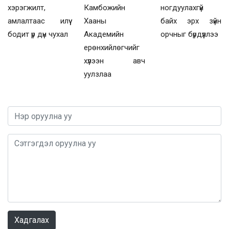
хэрэгжилт,
Камбожийн
ногдуулахгүй
амлалтаас илүү
Хааны
байх эрх зүйн
бодит үр дүн чухал
Академийн
орчныг бүрдүүллээ
ерөнхийлөгчийг
хүлээн авч
уулзлаа
0 / 1000
Хадгалах