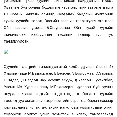
ургамлын тухай хуулийн шинэчилсэн найруулгын төсөл,
Хүрээлэн буй орчны бодлогын хэрэгжилтийн газрын дарга
Г.Энхмөнх Байгаль орчинд нөлөөлөх байдлын үнэлгээний
тухай хуулийн төсөл, Засгийн газрын хэрэгжүүлэгч агентлаг
Ойн газрын дарга Б.Оюунсанаа Ойн тухай хуулийн
шинэчилсэн найруулгын төслийн талаар тус тус
танилцуулсан.
Хуулийн төслүүдийн танилцуулгатай холбогдуулан Улсын Их
Хурлын гишүүн М.Бадамсүрэн, Б.Бейсен, Э.Болормаа, С.Замира,
С.Лүндэг, Д.Рэгдэл нар асуулт асууж, үг хэлсэн. Тухайлбал,
Улсын Их Хурлын гишүүн М.Бадамсүрэн хүрээлэн буй орчны
асуудал чухал гэдгийг тодотгоод холбогдох хуулийн
төсөлд уур амьсгалын өөрчлөлтийн эсрэг салбарын яамаар
хязгаарлалгүй иргэн, аж ахуйн нэгж, байгууллагуудын үүргийг
тодорхой болгох, усыг зохистой ашиглах, хамгаалахад