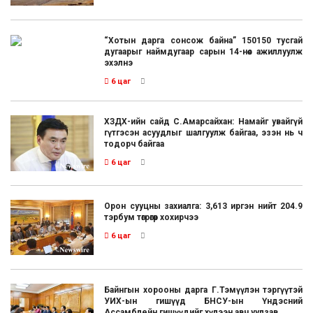
“Хотын дарга сонсож байна” 150150 тусгай
дугаарыг наймдугаар сарын 14-нөөс ажиллуулж
эхэлнэ
6 цаг
ХЗДХ-ийн сайд С.Амарсайхан: Намайг увайгүй
гүтгэсэн асуудлыг шалгуулж байгаа, эзэн нь ч
тодорч байгаа
6 цаг
Орон сууцны захиалга: 3,613 иргэн нийт 204.9
тэрбум төгрөгөөр хохирчээ
6 цаг
Байнгын хорооны дарга Г.Тэмүүлэн тэргүүтэй
УИХ-ын гишүүд БНСУ-ын Үндэсний
Ассамблейн гишүүдийг хүлээн авч уулзав