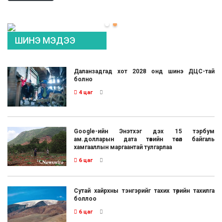
ШИНЭ МЭДЭЭ
Даланзадгад хот 2028 онд шинэ ДЦС-тай
болно
4 цаг
Google-ийн Энэтхэг дэх 15 тэрбум
ам.долларын дата төвийн төсөл байгаль
хамгааллын маргаантай тулгарлаа
6 цаг
Сутай хайрхны тэнгэрийг тахих төрийн тахилга
боллоо
6 цаг