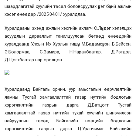
шаардлагатай хуулийн төсөл боловсруулах үүрэг бүхий ажлын
хэсэг өнөөдөр /2025.04.01/ хуралдлаа.
Хуралдааны эхэнд ажлын хэсгийн ахлагч С.Лүндэг хэлэлцэх
асуудлын дарааллыг танилцуулсан бөгөөд өнөөдрийн
хуралдаанд Улсын Их Хурлын гишүүн М.Бадамсүрэн, Б.Бейсен,
Э.Болормаа, С.Замира, Н.Наранбаатар, Д.Рэгдэл,
Д.Цогтбаатар нар оролцов.
Хуралдаанд Байгаль орчин, уур амьсгалын өөрчлөлтийн
яамны Тусгай хамгаалалттай газар нутгийн бодлогын
хэрэгжилтийн газрын дарга Д.Батцогт Тусгай
хамгаалалттай газар нутгийн тухай хуулийн шинэчилсэн
найруулгын төсөл, Байгалийн нөөцийн бодлогын
хэрэгжилтийн газрын дарга Ц.Уранчимэг Байгалийн