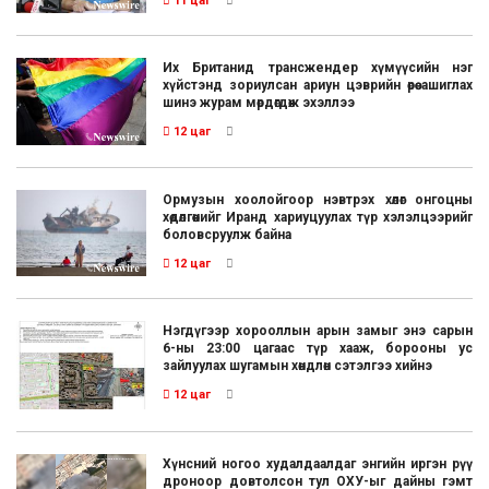
11 цаг
Их Британид трансжендер хүмүүсийн нэг
хүйстэнд зориулсан ариун цэврийн өрөө ашиглах
шинэ журам мөрдөгдөж эхэллээ
12 цаг
Ормузын хоолойгоор нэвтрэх хөлөг онгоцны
хөдөлгөөнийг Иранд хариуцуулах түр хэлэлцээрийг
боловсруулж байна
12 цаг
Нэгдүгээр хорооллын арын замыг энэ сарын
6-ны 23:00 цагаас түр хааж, борооны ус
зайлуулах шугамын хөндлөн сэтэлгээ хийнэ
12 цаг
Хүнсний ногоо худалдаалдаг энгийн иргэн рүү
дроноор довтолсон тул ОХУ-ыг дайны гэмт