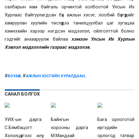
салбарын яам байгаль орчинтой холбоотой Улсын Их
Хурлаас байгуулагдсан бүх ажлын хэсэг, лообий бүлгүүдийг
хамруулан хуулийн төслүүдээ танилцуулбал цаг хугацаа
хэмнэхийн хэрээр нэгдсэн мэдээлэл, ойлголттой болно
гэдгийг анхааруулж байлаа
хэмээн Улсын Их Хурлын
Хэвлэл мэдээллийн газраас мэдээлэв.
#
, #
,
БОУАӨЯ
АЖЛЫН ХЭСГИЙН ХУРАЛДААН
САНАЛ БОЛГОХ
УИХ-ын дарга
Байнгын
Бага орлоготой
С.Бямбацогт:
хорооны дарга
иргэдийн
Хэлэлцүүлгээс илүү
М.Мандхай
орлогод татвар