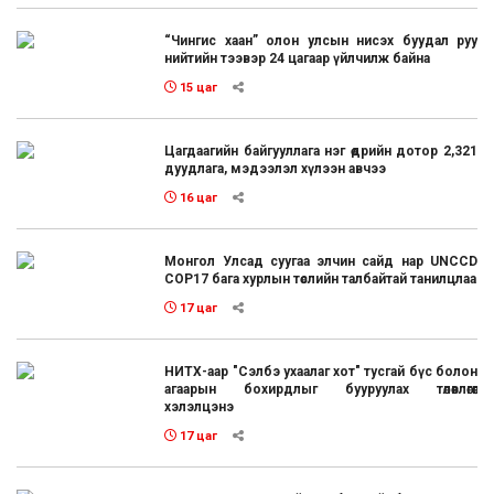
“Чингис хаан” олон улсын нисэх буудал руу
нийтийн тээвэр 24 цагаар үйлчилж байна
15 цаг
Цагдаагийн байгууллага нэг өдрийн дотор 2,321
дуудлага, мэдээлэл хүлээн авчээ
16 цаг
Монгол Улсад суугаа элчин сайд нар UNCCD
COP17 бага хурлын төслийн талбайтай танилцлаа
17 цаг
НИТХ-аар "Сэлбэ ухаалаг хот" тусгай бүс болон
агаарын бохирдлыг бууруулах төлөвлөгөөг
хэлэлцэнэ
17 цаг