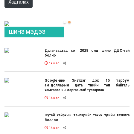
Хадгалах
ШИНЭ МЭДЭЭ
Даланзадгад хот 2028 онд шинэ ДЦС-тай
болно
12 цаг
Google-ийн Энэтхэг дэх 15 тэрбум
ам.долларын дата төвийн төсөл байгаль
хамгааллын маргаантай тулгарлаа
14 цаг
Сутай хайрхны тэнгэрийг тахих төрийн тахилга
боллоо
14 цаг