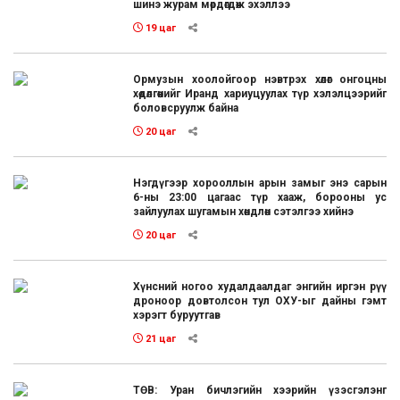
шинэ журам мөрдөгдөж эхэллээ
19 цаг
Ормузын хоолойгоор нэвтрэх хөлөг онгоцны
хөдөлгөөнийг Иранд хариуцуулах түр хэлэлцээрийг
боловсруулж байна
20 цаг
Нэгдүгээр хорооллын арын замыг энэ сарын
6-ны 23:00 цагаас түр хааж, борооны ус
зайлуулах шугамын хөндлөн сэтэлгээ хийнэ
20 цаг
Хүнсний ногоо худалдаалдаг энгийн иргэн рүү
дроноор довтолсон тул ОХУ-ыг дайны гэмт
хэрэгт буруутгав
21 цаг
ТӨВ: Уран бичлэгийн хээрийн үзэсгэлэнг