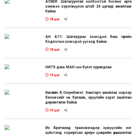
АҮЭБЯ: Шатахуунтай холбоотой богино арга
хэмжээ хэрэгжүүлэх штаб 24 цагаар ажиллаж
байна
18 цаг
АН 4/11: Шатахууны хомсдол биш төрийн
бодлогын хомсдол үүсээд байна
18 цаг
НИТХ дахь МАН-ын бүлэг хуралдлаа
19 цаг
Өмгөөлөгч Б.Оюунбилэг: Хамтарч ажиллах нэрээр
бизнесийг нь булааж, эрүүгийн хэрэг ашиглан
дарамталж байна
19 цаг
Их Британид трансжендер хүмүүсийн нэг
хүйстэнд зориулсан ариун цэврийн өрөө ашиглах