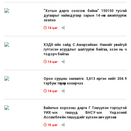
“Хотын дарга сонсож байна” 150150 тусгай
дугаарыг наймдугаар сарын 14-нөөс ажиллуулж
эхэлнэ
14 цаг
ХЗДХ-ийн сайд С.Амарсайхан: Намайг увайгүй
гүтгэсэн асуудлыг шалгуулж байгаа, эзэн нь ч
тодорч байгаа
14 цаг
Орон сууцны захиалга: 3,613 иргэн нийт 204.9
тэрбум төгрөгөөр хохирчээ
14 цаг
Байнгын хорооны дарга Г.Тэмүүлэн тэргүүтэй
УИХ-ын гишүүд БНСУ-ын Үндэсний
Ассамблейн гишүүдийг хүлээн авч уулзав
15 цаг