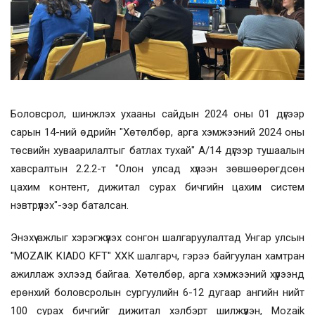
Боловсрол, шинжлэх ухааны сайдын 2024 оны 01 дүгээр
сарын 14-ний өдрийн "Хөтөлбөр, арга хэмжээний 2024 оны
төсвийн хуваарилалтыг батлах тухай" А/14 дүгээр тушаалын
хавсралтын 2.2.2-т "Олон улсад хүлээн зөвшөөрөгдсөн
цахим контент, дижитал сурах бичгийн цахим систем
нэвтрүүлэх"-ээр баталсан.
Энэхүү ажлыг хэрэгжүүлэх сонгон шалгаруулалтад Унгар улсын
"MOZAIK KIADO KFT" XXК шалгарч, гэрээ байгуулан хамтран
ажиллаж эхлээд байгаа. Хөтөлбөр, арга хэмжээний хүрээнд
ерөнхий боловсролын сургуулийн 6-12 дугаар ангийн нийт
100 сурах бичгийг дижитал хэлбэрт шилжүүлэн, Mozaik