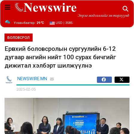
Эерэг мэдээллийг эн тэргүүнд
Улаанбаатар:
29 ℃
USD | 3585
БОЛОВСРОЛ
Ерөнхий боловсролын сургуулийн 6-12
дугаар ангийн нийт 100 сурах бичгийг
дижитал хэлбэрт шилжүүлнэ
NEWSWIRE.MN
2025-02-05