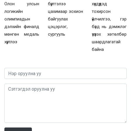
Олон улсын
бүртгэлээ
хүүхдүүдэд
логикийн
цахимаар зохион
тохирсон
олимпиадын
байгуулах
үйлчилгээ, гэр
дэлхийн финалд
цэцэрлэг,
бүлд нь дэмжлэг
мөнгөн медаль
сургууль
үзүүлэх хөтөлбөр
хүртлээ
шаардлагатай
байна
0 / 1000