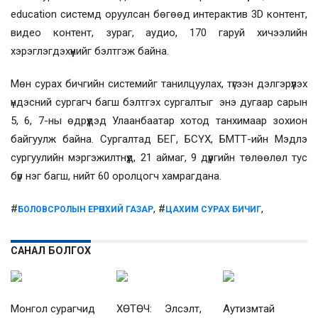
education системд оруулсан бөгөөд интерактив 3D контент,
видео контент, зураг, аудио, 170 гаруй хичээлийн
хэрэглэгдэхүүнийг бэлтгэж байна.
Мөн сурах бичгийн системийг танилцуулах, түгээн дэлгэрүүлэх
үндэсний сургагч багш бэлтгэх сургалтыг энэ дугаар сарын
5, 6, 7-ны өдрүүдэд Улаанбаатар хотод танхимаар зохион
байгуулж байна. Сургалтад БЕГ, БСҮХ, БМТТ-ийн Мэдлэ
сургуулийн мэргэжилтнүүд, 21 аймаг, 9 дүүргийн төлөөлөл тус
бүр нэг багш, нийт 60 оролцогч хамрагдана.
#
, #
,
БОЛОВСРОЛЫН ЕРӨНХИЙ ГАЗАР
ЦАХИМ СУРАХ БИЧИГ
САНАЛ БОЛГОХ
Монгол сурагчид
ХӨТӨЧ: Элсэлт,
Аутизмтай