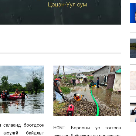
н салаанд боогдсон
НОБГ: Борооны ус тогтсон
 аюулгүй байдлыг
зургаан байршилд ус сорууллаа