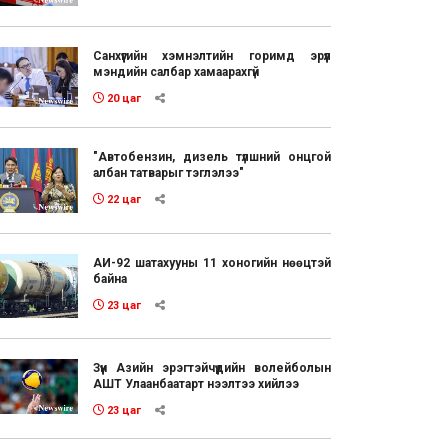
Санхүүгийн хэмнэлтийн горимд эрүүл
мэндийн салбар хамаарахгүй
20 цаг
"Автобензин, дизель түлшний онцгой
албан татварыг тэглэлээ"
22 цаг
АИ-92 шатахууны 11 хоногийн нөөцтэй
байна
23 цаг
Зүүн Азийн эрэгтэйчүүдийн волейболын
АШТ Улаанбаатарт нээлтээ хийлээ
23 цаг