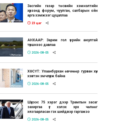
Засгийн газар төсвийн хэмнэлтийн
хүрээнд форум, чуулган, салбарын ойн
арга хэмжээг цуцаллаа
23 цаг
АНХААР: Зарим гол үерийн аюултай
түвшнээс давлаа
2026-08-05
ХӨСҮТ: Улаанбурхан өвчнөөр гурван хүн
хэвтэн эмчлүүлж байна
2026-08-05
Шүүхээс 75 хэрэг дээр Трампын засаг
захиргаа үг хэлэх эрх чөлөөг
хязгаарласан гэх шийдвэр гаргажээ
2026-08-05