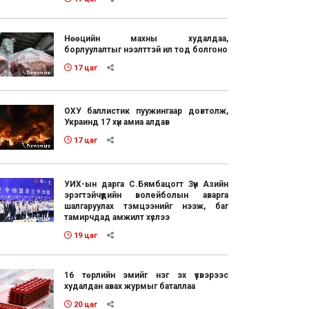
Нөөцийн махны худалдаа,
борлуулалтыг нээлттэй ил тод болгоно
17 цаг
ОХУ баллистик пуужингаар довтолж,
Украинд 17 хүн амиа алдав
17 цаг
УИХ-ын дарга С.Бямбацогт Зүүн Азийн
эрэгтэйчүүдийн волейболын аварга
шалгаруулах тэмцээнийг нээж, баг
тамирчдад амжилт хүслээ
19 цаг
16 төрлийн эмийг нэг эх үүсвэрээс
худалдан авах журмыг баталлаа
20 цаг