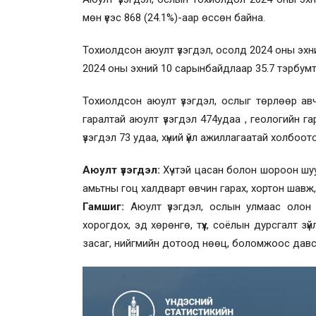
мөн үеэс 868 (24.1%)-аар өссөн байна.
Тохиолдсон аюулт үзэгдэл, осолд 2024 оны эхн
2024 оны эхний 10 сарынбайдлаар 35.7 тэрбумт
Тохиолдсон аюулт үзэгдэл, ослыг төрлөөр авч
гаралтай аюулт үзэгдэл 474удаа , геологийн г
үзэгдэл 73 удаа, хүний үйл ажиллагаатай холбоот
Аюулт үзэгдэл:
Хүчтэй цасан болон шороон шуурга
амьтны гоц халдварт өвчин гарах, хортон шавж,
Гамшиг:
Аюулт үзэгдэл, ослын улмаас олон х
хорогдох, эд хөрөнгө, түүх, соёлын дурсгалт з
засаг, нийгмийн дотоод нөөц, боломжоос давс