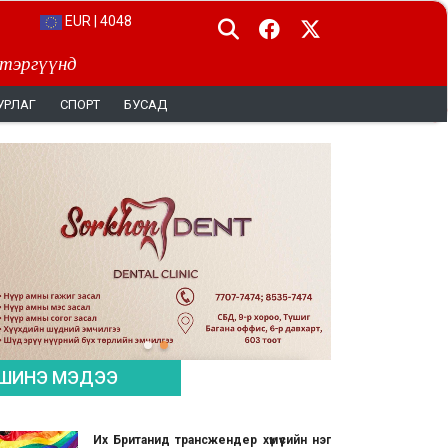
EUR | 4048
 тэргүүнд
УРЛАГ
СПОРТ
БУСАД
ШИНЭ МЭДЭЭ
Их Британид трансжендер хүмүүсийн нэг