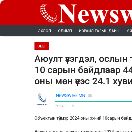
ЭХЛЭЛ
ОЛИМП
ИЗРАИЛ-ГАЗЫН ДАЙН
УК
ОБЕГ
Аюулт үзэгдэл, ослын
10 сарын байдлаар 44
оны мөн үеэс 24.1 хув
NEWSWIRE.MN
2024-11-15
Объектын түймэр 2024 оны эхний 10сарын байдл
Аюулт үзэгдэл, ослын тохиолдол 2024 оны эхн