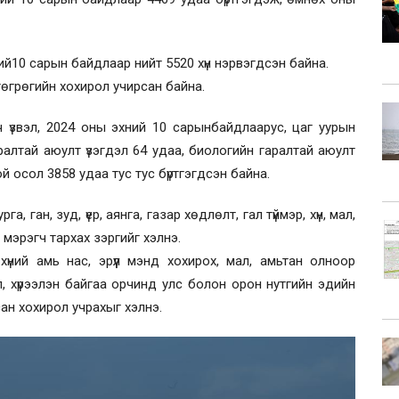
ий10 сарын байдлаар нийт 5520 хүн нэрвэгдсэн байна.
өгрөгийн хохирол учирсан байна.
 үзвэл, 2024 оны эхний 10 сарынбайдлаарус, цаг уурын
аралтай аюулт үзэгдэл 64 удаа, биологийн гаралтай аюулт
ой осол 3858 удаа тус тус бүртгэгдсэн байна.
, ган, зуд, үер, аянга, газар хөдлөлт, гал түймэр, хүн, мал,
 мэрэгч тархах зэргийг хэлнэ.
үний амь нас, эрүүл мэнд хохирох, мал, амьтан олноор
үйл, хүрээлэн байгаа орчинд улс болон орон нутгийн эдийн
ан хохирол учрахыг хэлнэ.