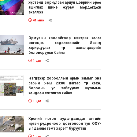
хүйстэнд зориулсан ариун цэврийн өрөө
ашиглах шинэ журам мөрдөгдөж
эхэллээ
41 мин
Ормузын хоолойгоор нэвтрэх хөлөг
онгоцны хөдөлгөөнийг Иранд
хариуцуулах түр хэлэлцээрийг
боловсруулж байна
1 цаг
Нэгдүгээр хорооллын арын замыг энэ
сарын 6-ны 23:00 цагаас түр хааж,
борооны ус зайлуулах шугамын
хөндлөн сэтэлгээ хийнэ
1 цаг
Хүнсний ногоо худалдаалдаг энгийн
иргэн рүү дроноор довтолсон тул ОХУ-
ыг дайны гэмт хэрэгт буруутгав
1 цаг