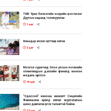
ТӨВ: Уран бичлэгийн хээрийн үзэсгэлэнг
Дуутын хаданд толилууллаа
1 цаг
Өнөөдөр ихэнх нутгаар хална
2 цаг
Монгол сурагчид Олон улсын логикийн
олимпиадын дэлхийн финалд мөнгөн
медаль хүртлээ
16 цаг
"Одиссей" киноны амжилт Сицилийн
Фавиньяна аралд аялал жуулчлалын
шинэ давлагаа үүсгэх төлөвтэй байна
17 цаг