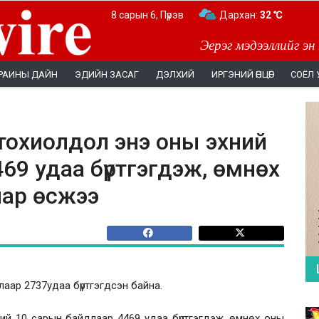
8 сарын 6, Пүрэв
Дархан:
32 ℃
Эерэг мэдээллийг эн
РАИНЫ ДАЙН
ЭДИЙН ЗАСАГ
ДЭЛХИЙ
ИРГЭНИЙ ӨНЦӨГ
СОЁЛ 
 тохиолдол энэ оны эхний
69 удаа бүртгэгдэж, өмнөх
иар өсжээ
аар 2737удаа бүртгэгдсэн байна.
ий 10 сарын байдлаар 4469 удаа бүртгэгдэж, өмнөх оны