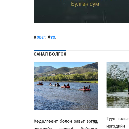
#
, #
,
ОБЕГ
ҮСХ
САНАЛ БОЛГОХ
Туул голы
Хөдөлгөөнт болон завьт эргүүлүүд
иргэдийн
иргэдийн аюулгүй байдлыг