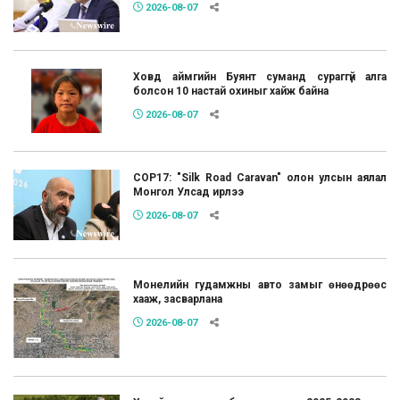
2026-08-07
Ховд аймгийн Буянт суманд сураггүй алга
болсон 10 настай охиныг хайж байна
2026-08-07
COP17: "Silk Road Caravan" олон улсын аялал
Монгол Улсад ирлээ
2026-08-07
Монелийн гудамжны авто замыг өнөөдрөөс
хааж, засварлана
2026-08-07