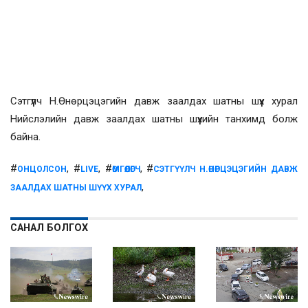
Сэтгүүлч Н.Өнөрцэцэгийн давж заалдах шатны шүүх хурал
Нийслэлийн давж заалдах шатны шүүхийн танхимд болж
байна.
#
, #
, #
, #
ОНЦОЛСОН
LIVE
ӨМГӨӨЛӨГЧ
СЭТГҮҮЛЧ Н.ӨНӨРЦЭЦЭГИЙН ДАВЖ
,
ЗААЛДАХ ШАТНЫ ШҮҮХ ХУРАЛ
САНАЛ БОЛГОХ