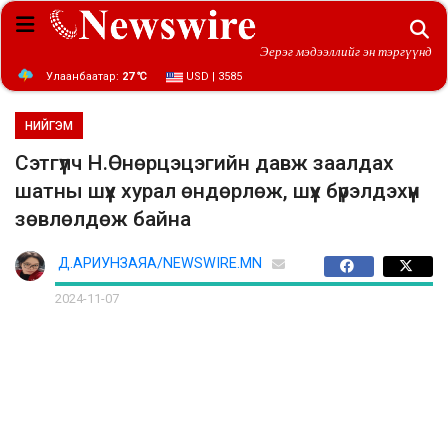
Эерэг мэдээллийг эн тэргүүнд
Улаанбаатар:
27 ℃
USD | 3585
НИЙГЭМ
Сэтгүүлч Н.Өнөрцэцэгийн давж заалдах
шатны шүүх хурал өндөрлөж, шүүх бүрэлдэхүүн
зөвлөлдөж байна
Д.АРИУНЗАЯА/NEWSWIRE.MN
2024-11-07