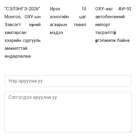
“СЭЛЭНГЭ-2026”
Ирэх 10
ОХУ-аас АИ-92
Монгол, ОХУ-ын
хоногийн цаг
автобензиний
Зэвсэгт хүчний
агаарын төвөл
импорт
хамтарсан
мэдээ
тасралтгүй
хээрийн сургууль
үргэлжилж байна
амжилттай
өндөрлөлөө
0 / 1000