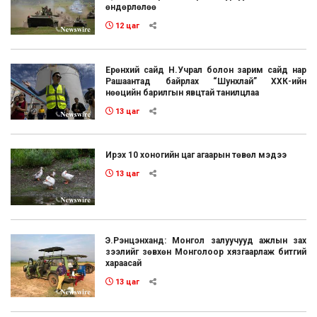
өндөрлөлөө
12 цаг
Ерөнхий сайд Н.Учрал болон зарим сайд нар
Рашаантад байрлах “Шунхлай” ХХК-ийн
нөөцийн барилгын явцтай танилцлаа
13 цаг
Ирэх 10 хоногийн цаг агаарын төвөл мэдээ
13 цаг
Э.Рэнцэнханд: Монгол залуучууд ажлын зах
зээлийг зөвхөн Монголоор хязгаарлаж битгий
хараасай
13 цаг