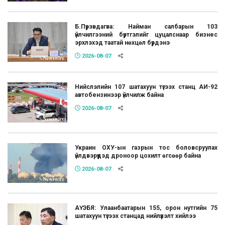
Б.Пүрэвдагва: Найман салбарын 103
үйлчилгээний бүртгэлийг цуцалснаар бизнес
эрхлэхэд таатай нөхцөл бүрдэнэ
2026-08-07
Нийслэлийн 107 шатахуун түгээх станц АИ-92
автобензинээр үйлчилж байна
2026-08-07
Украин ОХУ-ын газрын тос боловсруулах
үйлдвэрүүдэд дроноор цохилт өгсөөр байна
2026-08-07
АҮЭБЯ: Улаанбаатарын 155, орон нутгийн 75
шатахуун түгээх станцад нийлүүлэлт хийлээ