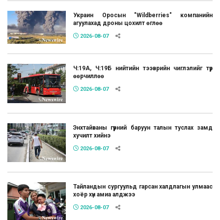
Украин Оросын "Wildberries" компанийн
агуулахад дроны цохилт өглөө
2026-08-07
Ч:19А, Ч:19Б нийтийн тээврийн чиглэлийг түр
өөрчиллөө
2026-08-07
Энхтайваны гүүрний баруун талын туслах замд
хучилт хийнэ
2026-08-07
Тайландын сургуульд гарсан халдлагын улмаас
хоёр хүн амиа алджээ
2026-08-07