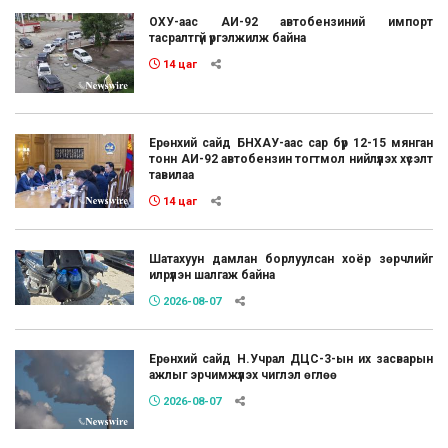
ОХУ-аас АИ-92 автобензиний импорт
тасралтгүй үргэлжилж байна
14 цаг
Ерөнхий сайд БНХАУ-аас сар бүр 12-15 мянган
тонн АИ-92 автобензин тогтмол нийлүүлэх хүсэлт
тавилаа
14 цаг
Шатахуун дамлан борлуулсан хоёр зөрчлийг
илрүүлэн шалгаж байна
2026-08-07
Ерөнхий сайд Н.Учрал ДЦС-3-ын их засварын
ажлыг эрчимжүүлэх чиглэл өглөө
2026-08-07