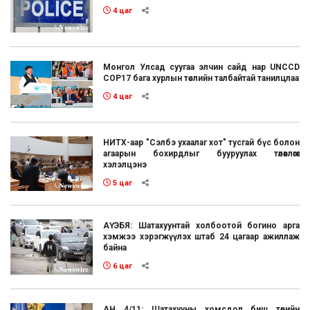
4 цаг
Монгол Улсад суугаа элчин сайд нар UNCCD
COP17 бага хурлын төслийн талбайтай танилцлаа
4 цаг
НИТХ-аар "Сэлбэ ухаалаг хот" тусгай бүс болон
агаарын бохирдлыг бууруулах төлөвлөгөөг
хэлэлцэнэ
5 цаг
АҮЭБЯ: Шатахуунтай холбоотой богино арга
хэмжээ хэрэгжүүлэх штаб 24 цагаар ажиллаж
байна
6 цаг
АН 4/11: Шатахууны хомсдол биш төрийн