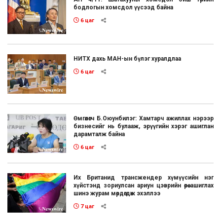
бодлогын хомсдол үүсээд байна
6 цаг
НИТХ дахь МАН-ын бүлэг хуралдлаа
6 цаг
Өмгөөлөгч Б.Оюунбилэг: Хамтарч ажиллах нэрээр
бизнесийг нь булааж, эрүүгийн хэрэг ашиглан
дарамталж байна
6 цаг
Их Британид трансжендер хүмүүсийн нэг
хүйстэнд зориулсан ариун цэврийн өрөө ашиглах
шинэ журам мөрдөгдөж эхэллээ
7 цаг