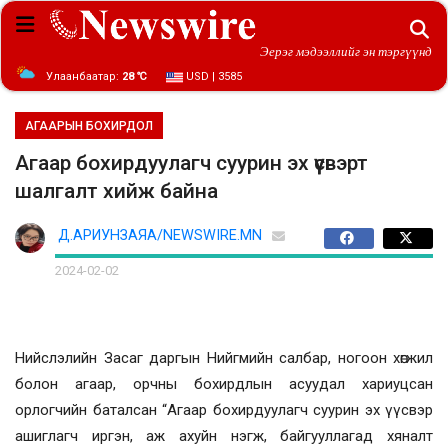
Эерэг мэдээллийг эн тэргүүнд
Улаанбаатар:
28 ℃
USD | 3585
АГААРЫН БОХИРДОЛ
Агаар бохирдуулагч суурин эх үүсвэрт
шалгалт хийж байна
Д.АРИУНЗАЯА/NEWSWIRE.MN
2024-02-02
Нийслэлийн Засаг даргын Нийгмийн салбар, ногоон хөгжил
болон агаар, орчны бохирдлын асуудал хариуцсан
орлогчийн баталсан “Агаар бохирдуулагч суурин эх үүсвэр
ашиглагч иргэн, аж ахуйн нэгж, байгууллагад хяналт