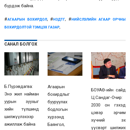
бүрдэж байна.
#
, #
, #
АГААРЫН БОХИРДОЛ
НЗДТГ
НИЙСЛЭЛИЙН АГААР ОРЧНЫ
,
БОХИРДОЛТОЙ ТЭМЦЭХ ГАЗАР
САНАЛ БОЛГОХ
Б.Пүрэвдагва:
Агаарын
БОУАӨ-ийн сайд
Энэ жил найман
бохирдлыг
Ц.Сандаг-Очир:
уурын зуухыг
бууруулах
2030 он гэхэд
хийн түлшинд
бодлогын
цэвэр эрчим
шилжүүлэхээр
хүрээнд
хүчний эх
ажиллаж байна
Баянгол,
үүсвэрт шилжих