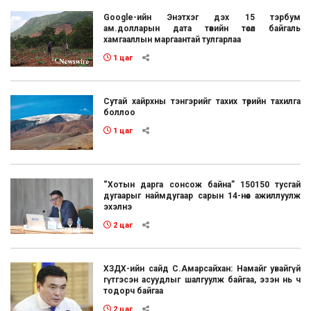
Google-ийн Энэтхэг дэх 15 тэрбум
ам.долларын дата төвийн төсөл байгаль
хамгааллын маргаантай тулгарлаа
1 цаг
Сутай хайрхны тэнгэрийг тахих төрийн тахилга
боллоо
1 цаг
“Хотын дарга сонсож байна” 150150 тусгай
дугаарыг наймдугаар сарын 14-нөөс ажиллуулж
эхэлнэ
2 цаг
ХЗДХ-ийн сайд С.Амарсайхан: Намайг увайгүй
гүтгэсэн асуудлыг шалгуулж байгаа, эзэн нь ч
тодорч байгаа
2 цаг