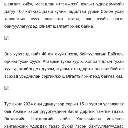
шалгалт хийж, магадлан итгэмжлэх” ажлын удирдамжийн
дагуу 100 кВт-аас дээш хүчин чадалтай уурын болон усан
халаалтын зуух ашиглагч иргэн, аж ахуйн нэгж,
байгууллагуудад хяналт шалгалт хийж байна.
Энэ хүрээнд нийт 46 аж ахуйн нэгж, байгууллагын Байгаль
орчны тухай хууль, Агаарын тухай хууль, Хог хаягдлын тухай
хуульд холбогдох дүрэм, журам, стандартыг хангаж байгаа
эсэхэд урьдчилан сэргийлэх шалгалтыг хийгээд байгаа юм.
Тус ажил 2024 оны дөрөвдүгээр сарын 15-н хүртэл үргэлжлэх
бөгөөд Ажлын хэсэг дүүргүүдийн Засаг даргын тамгын газар,
Экологийн Цагдаагийн алба, Хэсэгчилсэн инженер
хангамжийн удирдах газар бүхий гэсэн байгууллагуудаас