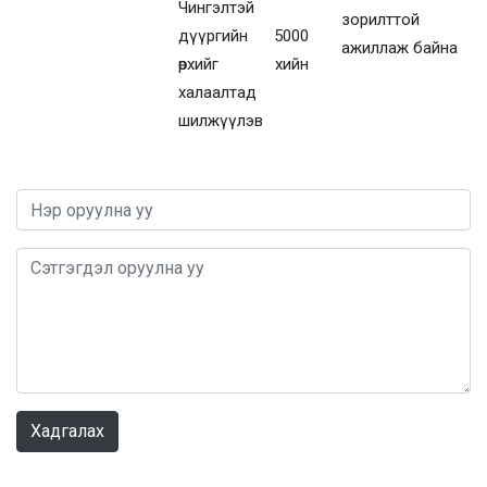
Чингэлтэй
зорилттой
дүүргийн 5000
ажиллаж байна
өрхийг хийн
халаалтад
шилжүүлэв
0 / 1000
Хадгалах