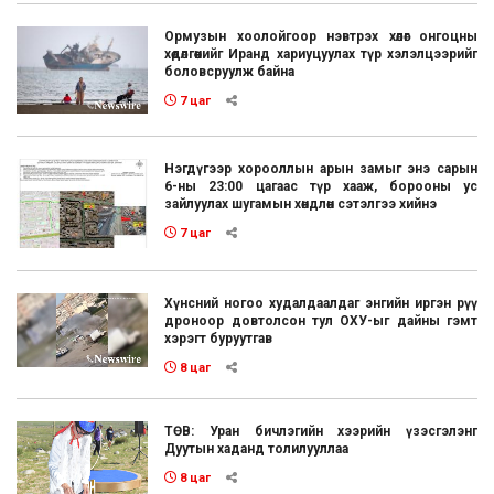
Ормузын хоолойгоор нэвтрэх хөлөг онгоцны
хөдөлгөөнийг Иранд хариуцуулах түр хэлэлцээрийг
боловсруулж байна
7 цаг
Нэгдүгээр хорооллын арын замыг энэ сарын
6-ны 23:00 цагаас түр хааж, борооны ус
зайлуулах шугамын хөндлөн сэтэлгээ хийнэ
7 цаг
Хүнсний ногоо худалдаалдаг энгийн иргэн рүү
дроноор довтолсон тул ОХУ-ыг дайны гэмт
хэрэгт буруутгав
8 цаг
ТӨВ: Уран бичлэгийн хээрийн үзэсгэлэнг
Дуутын хаданд толилууллаа
8 цаг