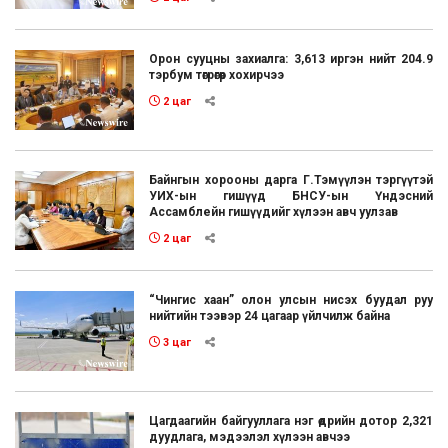
Орон сууцны захиалга: 3,613 иргэн нийт 204.9
тэрбум төгрөгөөр хохирчээ
2 цаг
Байнгын хорооны дарга Г.Тэмүүлэн тэргүүтэй
УИХ-ын гишүүд БНСУ-ын Үндэсний
Ассамблейн гишүүдийг хүлээн авч уулзав
2 цаг
“Чингис хаан” олон улсын нисэх буудал руу
нийтийн тээвэр 24 цагаар үйлчилж байна
3 цаг
Цагдаагийн байгууллага нэг өдрийн дотор 2,321
дуудлага, мэдээлэл хүлээн авчээ