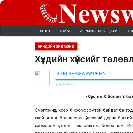
ЭХЛЭЛ
ОЛИМП
ИЗРАИЛ-ГАЗЫН ДАЙН
УК
ЭРЧҮҮДИЙН ЭРҮҮЛ МЭНД
Хүүхдийн хүйсийг төл
Э.ХҮСЛЭН/NEWSWIRE.MN
2023-11-17
-Хүйс нь Х болон Y 
Эмэгтэйчүүд хоёр Х хромосомтой байдаг ба тэд
хүний өндөг боловсорч гүйцсэний дараа бэлги
хромосом үлддэг гэж ойлгож болох юм. Ингэ