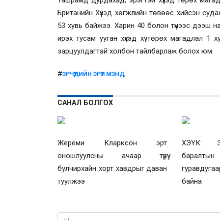
Ташрамд дурдахад, эрэгтэй хүүхэд төрөх мага
Британийн Хүүхэд хөгжлийн төвөөс хийсэн судал
53 хувь байжээ. Харин 40 болон түүнээс дээш н
ирэх тусам ууган хүүхэд хүү төрөх магадлал 1 хув
зарцуулдагтай холбон тайлбарлаж болох юм.
#
,
ЭРЧҮҮДИЙН ЭРҮҮЛ МЭНД
САНАЛ БОЛГОХ
Жереми Кларксон эрт
ХЭҮК: Эр
оношлуулсны ачаар түрүү
баралт
булчирхайн хорт хавдрыг даван
гуравдугаа
туулжээ
байна