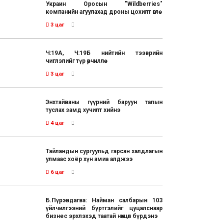
Украин Оросын "Wildberries"
компанийн агуулахад дроны цохилт өглөө
3 цаг
Ч:19А, Ч:19Б нийтийн тээврийн
чиглэлийг түр өөрчиллөө
3 цаг
Энхтайваны гүүрний баруун талын
туслах замд хучилт хийнэ
4 цаг
Тайландын сургуульд гарсан халдлагын
улмаас хоёр хүн амиа алджээ
6 цаг
Б.Пүрэвдагва: Найман салбарын 103
үйлчилгээний бүртгэлийг цуцалснаар
бизнес эрхлэхэд таатай нөхцөл бүрдэнэ