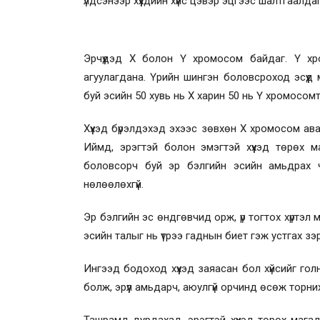
үлдсэнээр хүүхдийн хүйс цэвэр эцгээс шалтгаалд
Эрчүүдэд Х болон Ү хромосом байдаг. Ү хр
агуулагдана. Үрийн шингэн боловсроход эсүүд 
буй эсийн 50 хувь нь Х харин 50 нь Ү хромосомт
Хүүхэд бүрэлдэхэд эхээс зөвхөн Х хромосом ав
Иймд, эрэгтэй болон эмэгтэй хүүхэд төрөх м
боловсорч буй эр бэлгийн эсийн амьдрах 
нөлөөлөхгүй.
Эр бэлгийн эс өндгөвчид орж, үр тогтох хүртэл 
эсийн талыг нь үтрээ гаднын биет гэж устгах зэ
Ингээд бодоход хүүхэд заяасан бол хүйсийг голн
болж, эрүүл амьдарч, аюулгүй орчинд өсөж торни