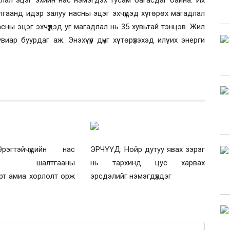
длал эцэг эхийн нас нэмэгдэх тусам багасдаг байна. Их
гаанд идэр залуу насны эцэг эхчүүдэд хүү төрөх магадлал
асны эцэг эхчүүдэд уг магадлал нь 35 хувьтай тэнцэв. Жил
иар буурдаг аж. Энэхүү үр дүнг хүү төрүүлэхэд илүү их энерги
эгтэйчүүдийн нас
ЭРЧҮҮД: Нойр дутуу явах зэрэг
ын шалтгааны
нь тархинд цус харвах
рт амиа хорлолт орж
эрсдэлийг нэмэгдүүлдэг