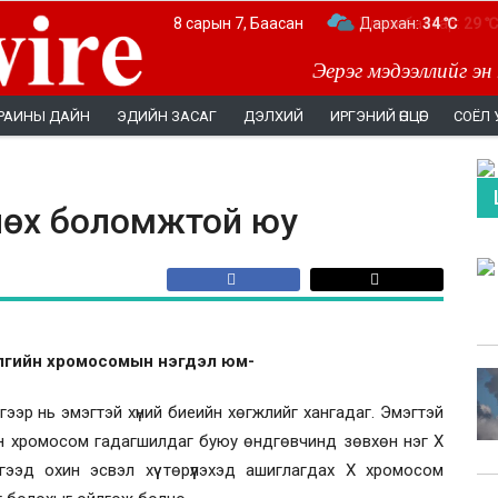
8 сарын 7, Баасан
Дархан:
34 ℃
Эерэг мэдээллийг эн
РАИНЫ ДАЙН
ЭДИЙН ЗАСАГ
ДЭЛХИЙ
ИРГЭНИЙ ӨНЦӨГ
СОЁЛ 
өвлөх боломжтой юу
бэлгийн хромосомын нэгдэл юм-
гээр нь эмэгтэй хүний биеийн хөгжлийг хангадаг. Эмэгтэй
йн хромосом гадагшилдаг буюу өндгөвчинд зөвхөн нэг Х
эд охин эсвэл хүү төрүүлэхэд ашиглагдах Х хромосом