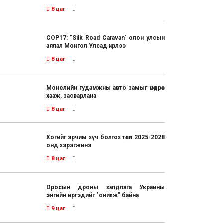
8 цаг
COP17: "Silk Road Caravan" олон улсын
аялал Монгол Улсад ирлээ
8 цаг
Монелийн гудамжны авто замыг өнөөдрөөс
хааж, засварлана
8 цаг
Хогийг эрчим хүч болгох төсөл 2025-2028
онд хэрэгжинэ
8 цаг
Оросын дроны халдлага Украины
энгийн иргэдийг "онилж" байна
9 цаг