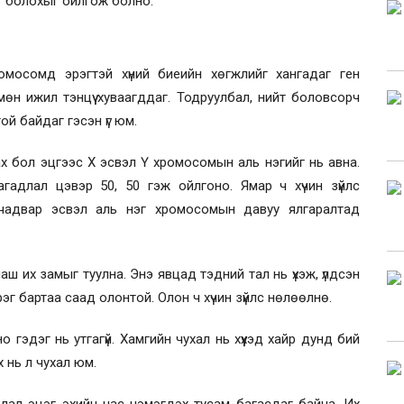
аг болохыг ойлгож болно.
омосомд эрэгтэй хүний биеийн хөгжлийг хангадаг ген
мөн ижил тэнцүү хуваагддаг. Тодруулбал, нийт боловсорч
ой байдаг гэсэн үг юм.
ах бол эцгээс Х эсвэл Ү хромосомын аль нэгийг нь авна.
агадлал цэвэр 50, 50 гэж ойлгоно. Ямар ч хүчин зүйлс
чадвар эсвэл аль нэг хромосомын давуу ялгаралтад
маш их замыг туулна. Энэ явцад тэдний тал нь үхэж, үлдсэн
рэг бартаа саад олонтой. Олон ч хүчин зүйлс нөлөөлнө.
о гэдэг нь утгагүй. Хамгийн чухал нь хүүхэд хайр дунд бий
х нь л чухал юм.