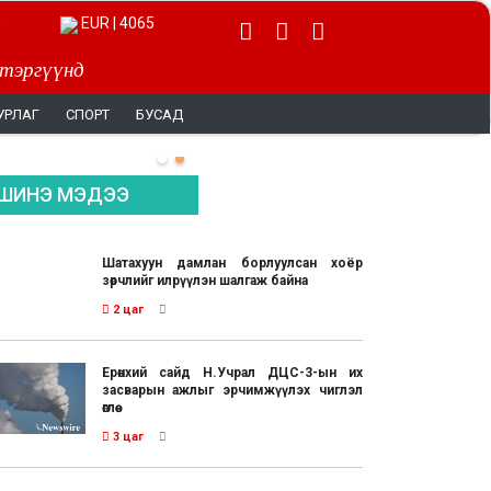
EUR | 4065
 тэргүүнд
УРЛАГ
СПОРТ
БУСАД
ШИНЭ МЭДЭЭ
Шатахуун дамлан борлуулсан хоёр
зөрчлийг илрүүлэн шалгаж байна
2 цаг
Ерөнхий сайд Н.Учрал ДЦС-3-ын их
засварын ажлыг эрчимжүүлэх чиглэл
өглөө
3 цаг