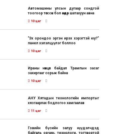
Автомашины улсын дугаар сондгой
тоогоор төгссөн бол өнөөдөр шатахуун авна
10 цаг
"Эх орондоо эргэн ирэх хэрэгтэй юу?"
панел хэлэлцүүлэг боллоо
10 цаг
Ираны нөхцөл байдал Трампын засаг
захиргааг сорьж байна
10 цаг
АНУ Хятадын технологийн импортыг
хязгаарлах бодлогоо хамгаалав
11 цаг
Говийн бүсийн залуу нүүдэлчдэд
байгаль орчин, технологи, тогтвортой