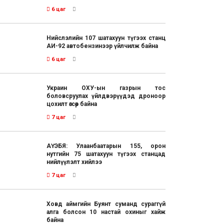
6 цаг
Нийслэлийн 107 шатахуун түгээх станц
АИ-92 автобензинээр үйлчилж байна
6 цаг
Украин ОХУ-ын газрын тос
боловсруулах үйлдвэрүүдэд дроноор
цохилт өгсөөр байна
7 цаг
АҮЭБЯ: Улаанбаатарын 155, орон
нутгийн 75 шатахуун түгээх станцад
нийлүүлэлт хийлээ
7 цаг
Ховд аймгийн Буянт суманд сураггүй
алга болсон 10 настай охиныг хайж
байна