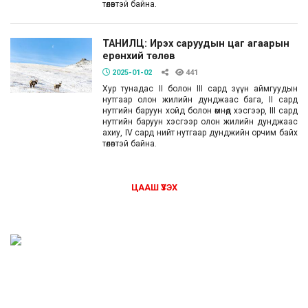
төлөвтэй байна.
ТАНИЛЦ: Ирэх саруудын цаг агаарын
ерөнхий төлөв
2025-01-02
441
Хур тунадас II болон III сард зүүн аймгуудын
нутгаар олон жилийн дунджаас бага, II сард
нутгийн баруун хойд болон өмнөд хэсгээр, III сард
нутгийн баруун хэсгээр олон жилийн дунджаас
ахиу, IV сард нийт нутгаар дунджийн орчим байх
төлөвтэй байна.
ЦААШ ҮЗЭХ