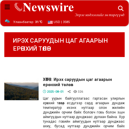
Эерэг мэдээллийг эн тэргүүнд
Улаанбаатар:
31 ℃
USD | 3585
ИРЭХ САРУУДЫН ЦАГ АГААРЫН
ЕРӨНХИЙ ТӨЛӨВ
ХӨТӨЧ: Ирэх саруудын цаг агаарын
ерөнхий төлөв
2025-08-01
326
Цаг уурын байгууллагаас гаргасан улирлын
ерөнхий төлөвөөр есдүгээр сард агаарын дундаж
температур ихэнх нутгаар олон жилийн
дунджийн орчим байх боловч говь болон зүүн
аймгуудын нутгаар дунджаас дулаан байна. Хур
тунадас говийн аймгуудын нутгаар дунджаас
ахиу, бусад нутгаар дунджийн орчим байх